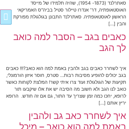
סאתרלנד (1873- 1954), שהיה תלמידו של מייסד
האוסטאופתיה, דר' אנדרו טיילור סטיל בביה"ס האמריקאי
הראשון לאוסטאופתיה. סאתרלנד התבונן בגולגולת מפורקת
והבין […]
כאבים בגב – הסבר למה כואב
לך הגב
איך לשחרר כאבים בגב ולהבין באמת למה הוא כואב?!!! כאבים
בגב יכולים להופיע מסיבות רבות… סטרס, חוסר איזון הורמונלי,
תקיעות של הגולגולת ועוד צרו איתי קשר! המלצת לקוחות כאשר
כואב לנו הגב ולא חשוב מה הסיבה יש את אלו שיקבעו תור
לרופא, יחכו כמה זמן שצריך עד התור, גם אם זה חודש. הרופא
יריץ אותם […]
איך לשחרר כאב גב ולהבין
באמת למה הוא כואב – מיכל